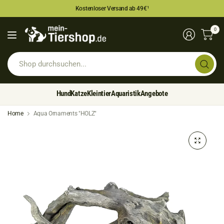
Kostenloser Versand ab 49€
¹
0
Sh
du
Hund
Katze
Kleintier
Aquaristik
Angebote
Home
Aqua Ornaments "HOLZ"