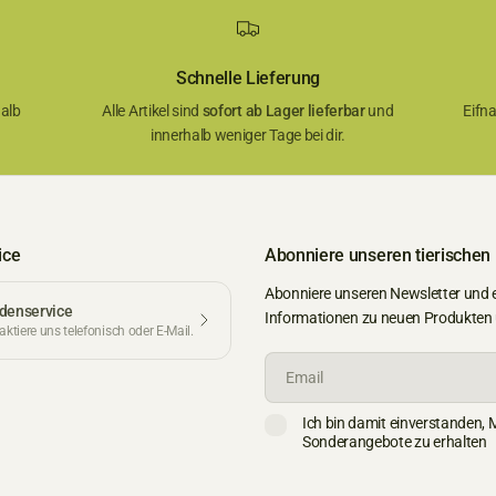
Schnelle Lieferung
alb
Alle Artikel sind
sofort ab Lager lieferbar
und
Eifn
innerhalb weniger Tage bei dir.
ice
Abonniere unseren tierischen
Abonniere unseren Newsletter und 
denservice
Informationen zu neuen Produkten
ktiere uns telefonisch oder E-Mail.
Email
Ich bin damit einverstanden, 
Sonderangebote zu erhalten