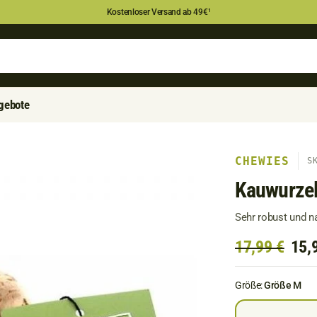
Kostenloser Versand ab 49€
¹
gebote
CHEWIES
S
Kauwurze
Sehr robust und n
17,99 €
15,
Größe:
Größe M