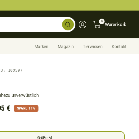
Shop
0
Warenkorb
durchsuchen...
Marken
Magazin
Tierwissen
Kontakt
KU: 100597
l
ahezu unverwüstlich
95 €
SPARE 11%
Größe M