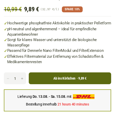
10,99 €
9,89 €
SPARE 10%
32,97 €
/
l
✓
Hochwertige phosphatfreie Aktivkohle in praktischer Pelletform
✓
pH-neutral und algenhemmend – ideal für empfindliche
Aquarienbewohner
✓
Sorgt für klares Wasser und unterstützt die biologische
Wasserpflege
✓
Passend für Dennerle Nano FilterModul und FilterExtension
✓
Effektives Filtermaterial zur Entfernung von Schadstoffen &
Medikamentenresten
Ab ins Körbchen
· 9,89 €
Lieferung
Do. 13.08. - Sa. 15.08.
mit
Bestellung innerhalb
21 hours 40 minutes