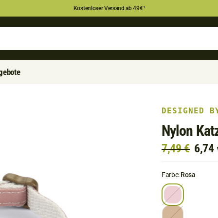
Kostenloser Versand ab 49€
¹
gebote
DESIGNED B
Nylon Kat
7,49 €
6,74 
Farbe:
Rosa
R
o
s
B
a