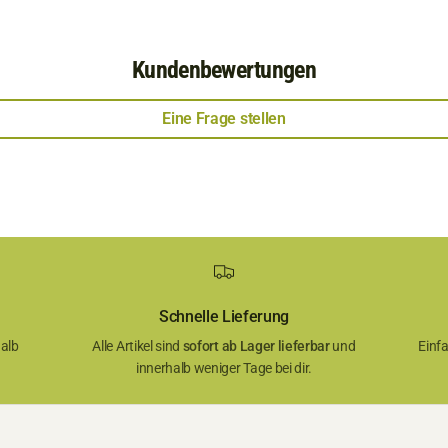
Kundenbewertungen
Eine Frage stellen
Schnelle Lieferung
alb
Alle Artikel sind
sofort ab Lager lieferbar
und
Einf
innerhalb weniger Tage bei dir.