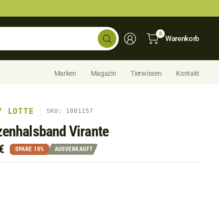
Shop
0
Warenkorb
durchsuchen...
Marken
Magazin
Tierwissen
Kontakt
Y LOTTE
SKU: 1001157
zenhalsband Virante
€
SPARE 10%
AUSVERKAUFT