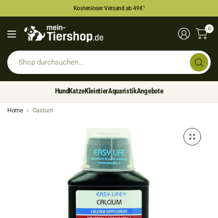
Kostenloser Versand ab 49€
¹
0
Sh
du
Hund
Katze
Kleintier
Aquaristik
Angebote
Home
Calcium