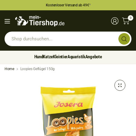
Kostenloser Versand ab 49€
¹
0
Sh
du
Hund
Katze
Kleintier
Aquaristik
Angebote
Home
Loopies Geflügel 150g