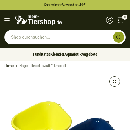
Kostenloser Versand ab 49€
¹
0
Sh
du
Hund
Katze
Kleintier
Aquaristik
Angebote
Home
Nagertoilette Hawaii Eckmodell