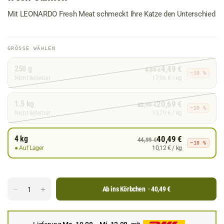
Mit LEONARDO Fresh Meat schmeckt Ihre Katze den Unterschied
Größe
GRÖSSE WÄHLEN
wählen
250 g
4,49 €
4,99 €
−10 %
Nicht lieferbar
17,96 € / kg
1.5 kg
20,69 €
22,99 €
−10 %
Nicht lieferbar
13,79 € / kg
4 kg
40,49 €
44,99 €
−10 %
● Auf Lager
10,12 € / kg
Ab ins Körbchen
· 40,49 €