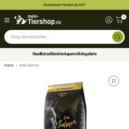
Kostenloser Versand ab 49€
¹
0
Sh
du
Hund
Katze
Kleintier
Aquaristik
Angebote
Home
fresh Salmon