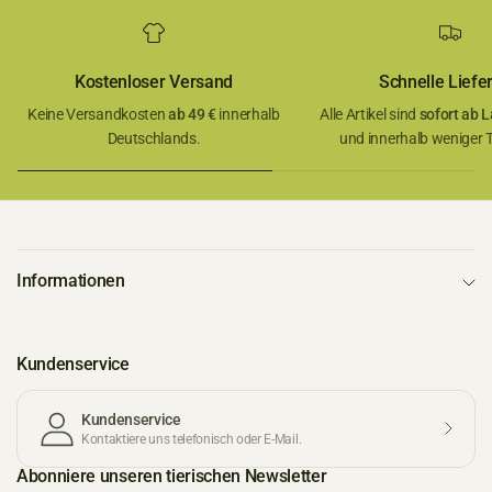
Kostenloser Versand
Schnelle Liefe
Keine Versandkosten
ab 49 €
innerhalb
Alle Artikel sind
sofort ab L
Deutschlands.
und innerhalb weniger Ta
Informationen
Kundenservice
Kundenservice
Kontaktiere uns telefonisch oder E-Mail.
Abonniere unseren tierischen Newsletter