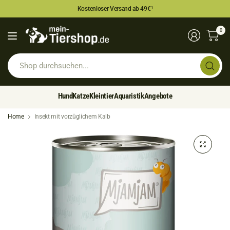
Kostenloser Versand ab 49€
¹
0
Sh
du
Hund
Katze
Kleintier
Aquaristik
Angebote
Home
Insekt mit vorzüglichem Kalb