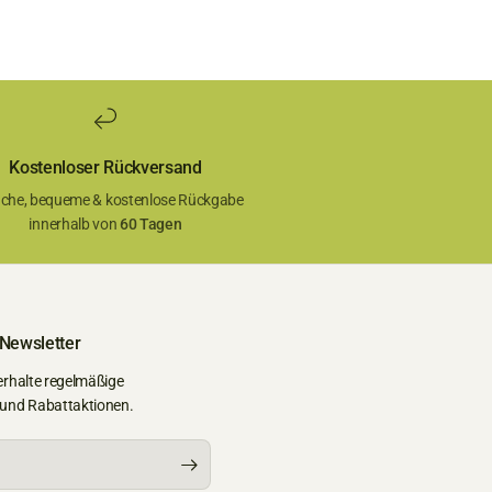
Kostenloser Rückversand
ache, bequeme & kostenlose Rückgabe
innerhalb von
60 Tagen
 Newsletter
erhalte regelmäßige
 und Rabattaktionen.