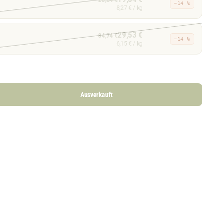
−14 %
8,27 € / kg
29,53 €
34,74 €
−14 %
6,15 € / kg
Ausverkauft