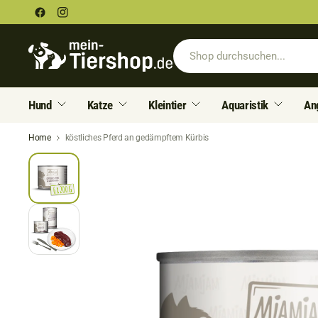
Hund
Katze
Kleintier
Aquaristik
An
Home
köstliches Pferd an gedämpftem Kürbis