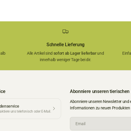
Schnelle Lieferung
alb
Alle Artikel sind
sofort ab Lager lieferbar
und
Einf
innerhalb weniger Tage bei dir.
ice
Abonniere unseren tierischen
Abonniere unseren Newsletter und 
denservice
Informationen zu neuen Produkten
ktiere uns telefonisch oder E-Mail.
Email