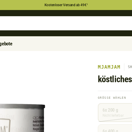
Kostenloser Versand ab 49€
¹
gebote
MJAMJAM
S
köstliche
Größe
GRÖSSE WÄHLEN
wählen
6x 200 g
Nicht lieferbar
6x 400 g