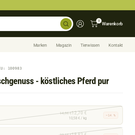
Shop
0
Warenkorb
durchsuchen...
Marken
Magazin
Tierwissen
Kontakt
KU: 100983
schgenuss - köstliches Pferd pur
12,70 €
14,94 €
−14 %
10,58 € / kg
18,82 €
22,14 €