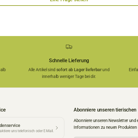
Schnelle Lieferung
alb
Alle Artikel sind
sofort ab Lager lieferbar
und
Einf
innerhalb weniger Tage bei dir.
ice
Abonniere unseren tierischen
Abonniere unseren Newsletter und 
denservice
Informationen zu neuen Produkten
ktiere uns telefonisch oder E-Mail.