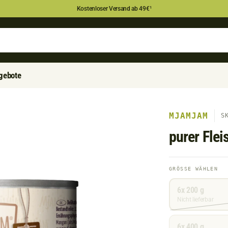
Kostenloser Versand ab 49€
¹
gebote
MJAMJAM
S
purer Flei
Größe
GRÖSSE WÄHLEN
wählen
6x 200 g
Nicht lieferbar
6x 400 g