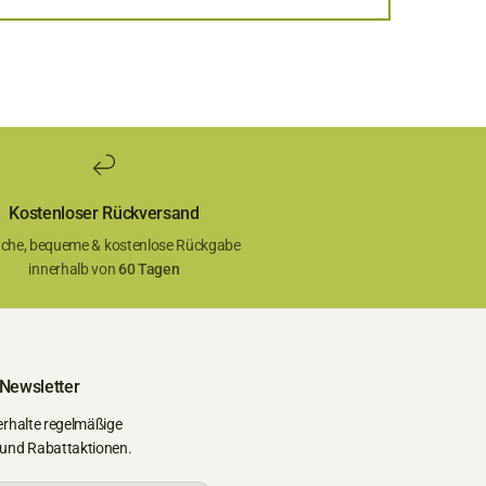
Kostenloser Rückversand
ache, bequeme & kostenlose Rückgabe
innerhalb von
60 Tagen
 Newsletter
erhalte regelmäßige
 und Rabattaktionen.