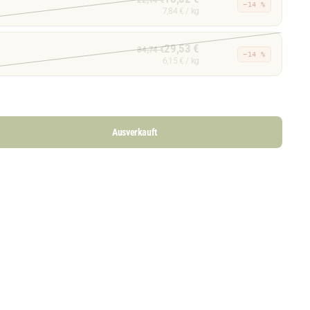
−14 %
7,84 € / kg
29,53 €
34,74 €
−14 %
6,15 € / kg
Ausverkauft