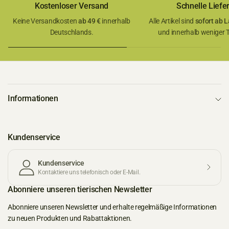
Kostenloser Versand
Schnelle Liefe
Keine Versandkosten
ab 49 €
innerhalb
Alle Artikel sind
sofort ab L
Deutschlands.
und innerhalb weniger Ta
Informationen
Kundenservice
Kundenservice
Kontaktiere uns telefonisch oder E-Mail.
Abonniere unseren tierischen Newsletter
Abonniere unseren Newsletter und erhalte regelmäßige Informationen
zu neuen Produkten und Rabattaktionen.