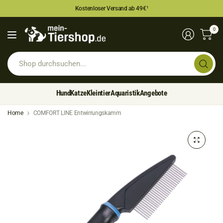
Kostenloser Versand ab 49€
¹
0
Sh
du
Hund
Katze
Kleintier
Aquaristik
Angebote
Home
COMFORT LINE Entwirrungskamm