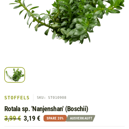
STOFFELS
SKU: ST010908
Rotala sp. 'Nanjenshan' (Boschii)
3,99 €
3,19 €
SPARE 20%
AUSVERKAUFT