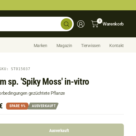
Shop
0
Warenkorb
durchsuchen...
Marken
Magazin
Tierwissen
Kontakt
SKU: ST015037
m sp. 'Spiky Moss' in-vitro
borbedingungen gezüchtete Pflanze
€
SPARE 9%
AUSVERKAUFT
Ausverkauft