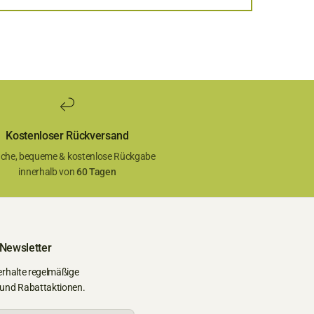
Kostenloser Rückversand
ache, bequeme & kostenlose Rückgabe
innerhalb von
60 Tagen
 Newsletter
erhalte regelmäßige
 und Rabattaktionen.