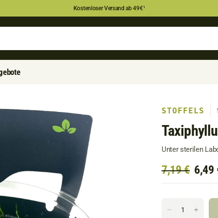
Kostenloser Versand ab 49€
¹
gebote
STOFFELS
Taxiphyllu
Unter sterilen La
7,19 €
6,49 