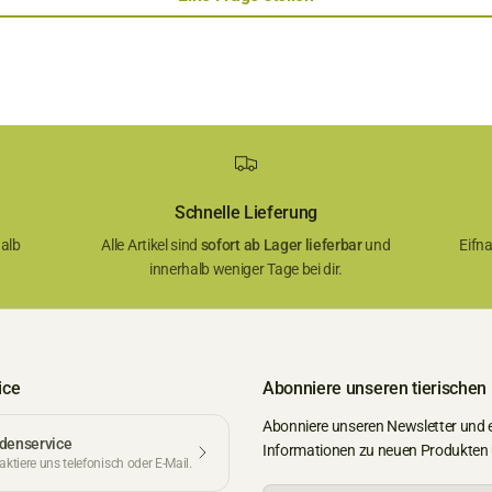
Schnelle Lieferung
alb
Alle Artikel sind
sofort ab Lager lieferbar
und
Eifn
innerhalb weniger Tage bei dir.
ice
Abonniere unseren tierischen
Abonniere unseren Newsletter und 
denservice
Informationen zu neuen Produkten
ktiere uns telefonisch oder E-Mail.