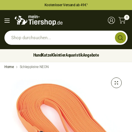
Kostenloser Versand ab 49€
¹
0
Sh
du
Hund
Katze
Kleintier
Aquaristik
Angebote
Home
Schleppleine NEON