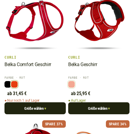
CURLI
CURLI
Belka Comfort Geschirr
Belka Geschirr
FARBE
· ROT
FARBE
· ROT
ab 31,45 €
ab 25,95 €
● Nur noch 1 auf Lager
● Auf Lager
Größe wählen
Größe wählen
▾
▾
SPARE 37%
SPARE 34%