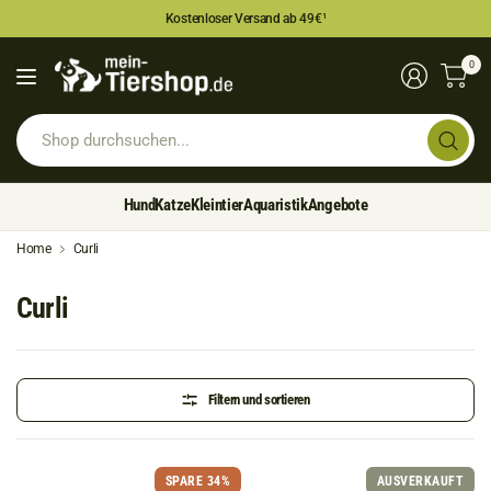
Kostenloser Versand ab 49€
¹
0
Sh
du
Hund
Katze
Kleintier
Aquaristik
Angebote
Home
Curli
Curli
Filtern und sortieren
SPARE 34%
AUSVERKAUFT