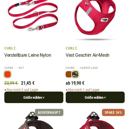
CURLI
CURLI
Verstellbare Leine Nylon
Vest Geschirr Air-Mesh
FARBE
· ROT
FARBE
· CAMOUFLAGE
23,99 €
21,45 €
ab 19,90 €
● Nur noch 2 auf Lager
● Nur noch 1 auf Lager
Größe wählen
Größe wählen
▾
▾
AUSVERKAUFT
SPARE 34%