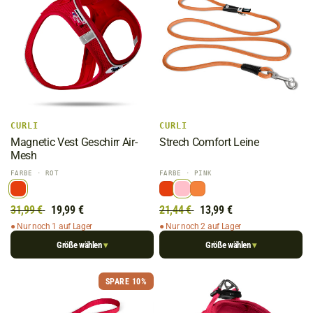
CURLI
CURLI
Magnetic Vest Geschirr Air-
Strech Comfort Leine
Mesh
FARBE
· ROT
FARBE
· PINK
31,99 €
19,99 €
21,44 €
13,99 €
● Nur noch 1 auf Lager
● Nur noch 2 auf Lager
Größe wählen
Größe wählen
▾
▾
SPARE 10%