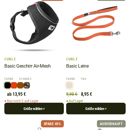
CURLI
CURLI
Basic Geschirr Air-Mesh
Basic Leine
FARBE
· SCHWARZ
FARBE
· TAN
ab 13,95 €
9,90 €
8,95 €
● Nur noch 2 auf Lager
● Auf Lager
Größe wählen
Größe wählen
▾
▾
SPARE 40%
AUSVERKAUFT