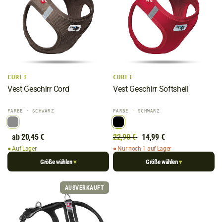
CURLI
CURLI
Vest Geschirr Cord
Vest Geschirr Softshell
FARBE
· SCHWARZ
FARBE
· SCHWARZ
ab 20,45 €
22,90 €
14,99 €
● Auf Lager
● Nur noch 1 auf Lager
Größe wählen
Größe wählen
▾
▾
AUSVERKAUFT